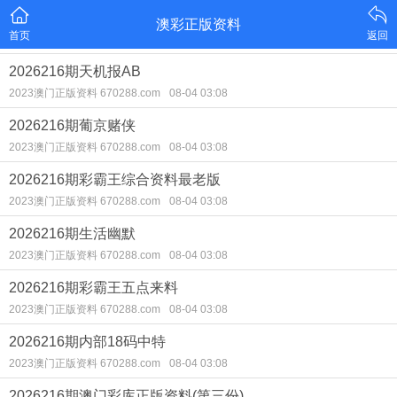
澳彩正版资料
首页
返回
2026216期天机报AB
2023澳门正版资料 670288.com
08-04 03:08
2026216期葡京赌侠
2023澳门正版资料 670288.com
08-04 03:08
2026216期彩霸王综合资料最老版
2023澳门正版资料 670288.com
08-04 03:08
2026216期生活幽默
2023澳门正版资料 670288.com
08-04 03:08
2026216期彩霸王五点来料
2023澳门正版资料 670288.com
08-04 03:08
2026216期内部18码中特
2023澳门正版资料 670288.com
08-04 03:08
2026216期澳门彩库正版资料(第三份)